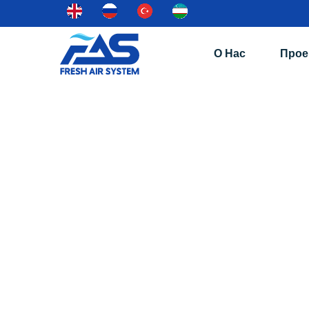
О Нас
Прое
Ventilyatsion 
Элемент Управ