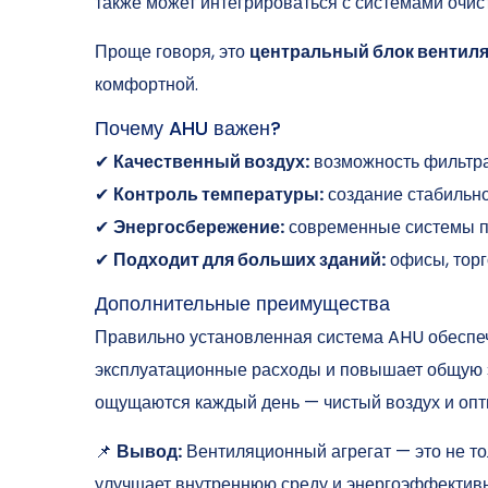
также может интегрироваться с системами очист
Проще говоря, это
центральный блок вентил
комфортной.
Почему AHU важен?
✔
Качественный воздух:
возможность фильтра
✔
Контроль температуры:
создание стабильно
✔
Энергосбережение:
современные системы п
✔
Подходит для больших зданий:
офисы, тор
Дополнительные преимущества
Правильно установленная система AHU обеспеч
эксплуатационные расходы и повышает общую э
ощущаются каждый день — чистый воздух и опт
📌
Вывод:
Вентиляционный агрегат — это не то
улучшает внутреннюю среду и энергоэффективн