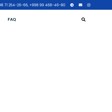
8 71 254-26-66, +998 99 468-46-80
FAQ
нтральный
Зданиях