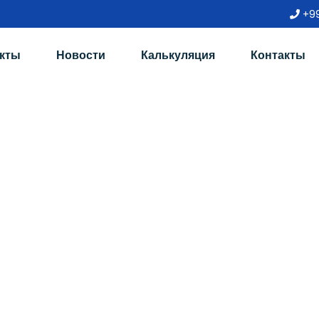
+99
кты
Новости
Калькуляция
Контакты
Агрегат (AHU) | Це
ления Воздухом В 