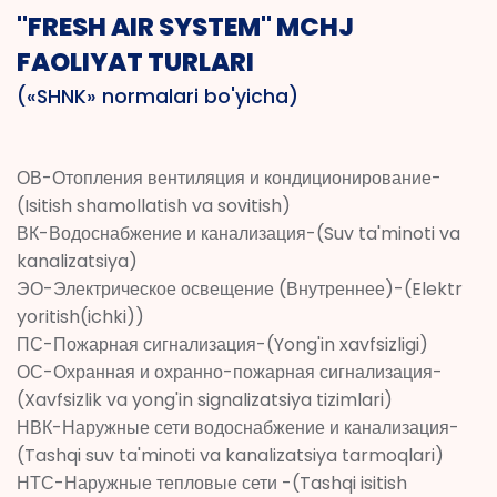
"FRESH AIR SYSTEM" MCHJ
FAOLIYAT TURLARI
(«SHNK» normalari bo'yicha)
ОВ-Отопления вентиляция и кондиционирование-
(Isitish shamollatish va sovitish)
ВК-Водоснабжение и канализация-(Suv ta'minoti va
kanalizatsiya)
ЭО-Электрическое освещение (Внутреннее)-(Elektr
yoritish(ichki))
ПС-Пожарная сигнализация-(Yong'in xavfsizligi)
ОС-Охранная и охранно-пожарная сигнализация-
(Xavfsizlik va yong'in signalizatsiya tizimlari)
НВК-Наружные сети водоснабжение и канализация-
(Tashqi suv ta'minoti va kanalizatsiya tarmoqlari)
НТС-Наружные тепловые сети -(Tashqi isitish